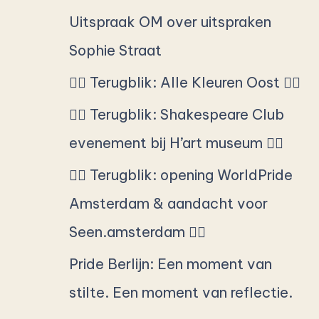
c
Uitspraak OM over uitspraken
h
Sophie Straat
f
🏳️‍🌈 Terugblik: Alle Kleuren Oost 🏳️‍🌈
o
🏳️‍🌈 Terugblik: Shakespeare Club
r
evenement bij H’art museum 🏳️‍🌈
:
🏳️‍🌈 Terugblik: opening WorldPride
Amsterdam & aandacht voor
Seen.amsterdam 🏳️‍🌈
Pride Berlijn: Een moment van
stilte. Een moment van reflectie.