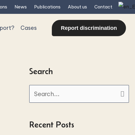
ions
News
Publications
About us
Contact
eport?
Cases
Report discrimination
Search
S
e
a
Recent Posts
r