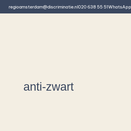
Skip
regioamsterdam@discriminatie.nl
020 638 55 51
WhatsAp
to
content
anti-zwart