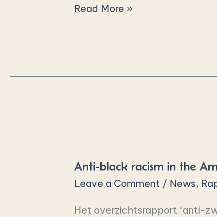
Read More »
Anti-
black
Anti-black racism in the A
racism
Leave a Comment
/
News
,
Rap
in
the
Het overzichtsrapport ‘anti-z
Amsterdam