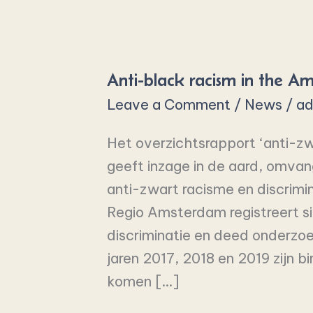
Anti-
black
Anti-black racism in the A
racism
Leave a Comment
/
News
/
ad
in
the
Het overzichtsrapport ‘anti-z
Amsterdam
geeft inzage in de aard, omvan
region
anti-zwart racisme en discrimi
Regio Amsterdam registreert s
discriminatie en deed onderzo
jaren 2017, 2018 en 2019 zijn
komen […]