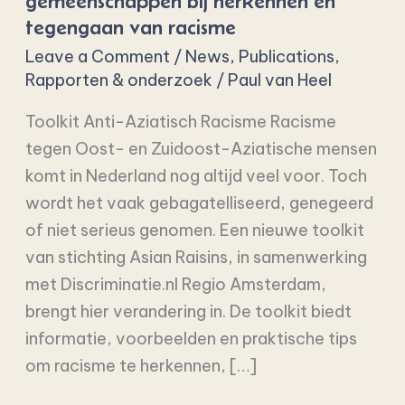
gemeenschappen bij herkennen en
gemeenschappen
tegengaan van racisme
bij
Leave a Comment
/
News
,
Publications
,
herkennen
Rapporten & onderzoek
/
Paul van Heel
en
tegengaan
Toolkit Anti-Aziatisch Racisme Racisme
van
tegen Oost- en Zuidoost-Aziatische mensen
racisme
komt in Nederland nog altijd veel voor. Toch
wordt het vaak gebagatelliseerd, genegeerd
of niet serieus genomen. Een nieuwe toolkit
van stichting Asian Raisins, in samenwerking
met Discriminatie.nl Regio Amsterdam,
brengt hier verandering in. De toolkit biedt
informatie, voorbeelden en praktische tips
om racisme te herkennen, […]