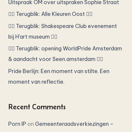
c
Uitspraak OM over uitspraken Sophie Straat
h
🏳️‍🌈 Terugblik: Alle Kleuren Oost 🏳️‍🌈
f
🏳️‍🌈 Terugblik: Shakespeare Club evenement
o
bij H’art museum 🏳️‍🌈
r
🏳️‍🌈 Terugblik: opening WorldPride Amsterdam
:
& aandacht voor Seen.amsterdam 🏳️‍🌈
Pride Berlijn: Een moment van stilte. Een
moment van reflectie.
Recent Comments
Porn IP
on
Gemeenteraadsverkiezingen –