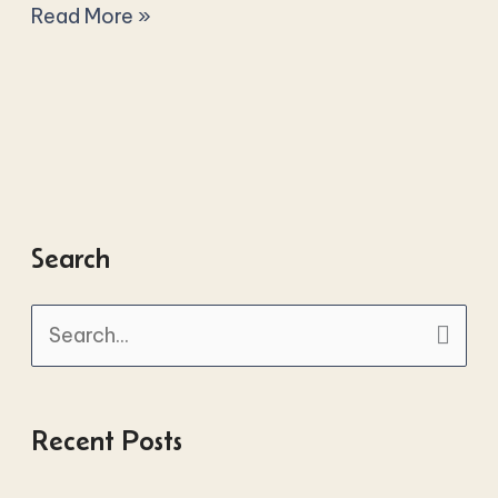
Read More »
Search
S
e
a
Recent Posts
r