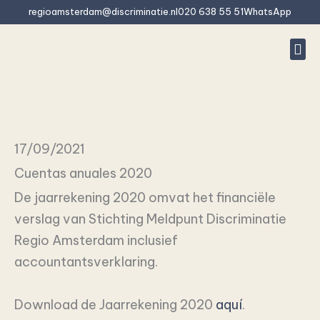
Ir
regioamsterdam@discriminatie.nl
020 638 55 51
WhatsApp
al
contenido
Denu
¿Es
¿Qué
Pregu
Quié
Póng
17/09/2021
Cuentas anuales 2020
De jaarrekening 2020 omvat het financiële
verslag van Stichting Meldpunt Discriminatie
Regio Amsterdam inclusief
accountantsverklaring.
Download de Jaarrekening 2020
aquí
.