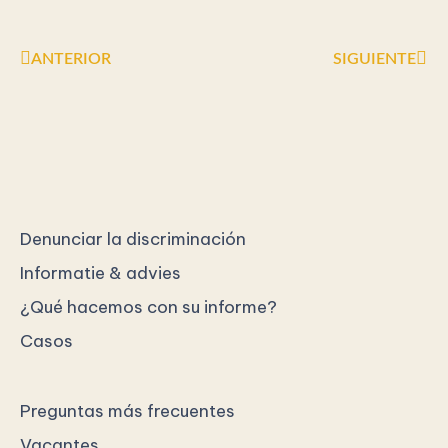
Ant
Sig
ANTERIOR
SIGUIENTE
Denunciar la discriminación
Informatie & advies
¿Qué hacemos con su informe?
Casos
Preguntas más frecuentes
Vacantes