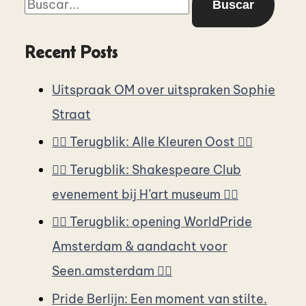
Recent Posts
Uitspraak OM over uitspraken Sophie
Straat
🏳️‍🌈 Terugblik: Alle Kleuren Oost 🏳️‍🌈
🏳️‍🌈 Terugblik: Shakespeare Club
evenement bij H’art museum 🏳️‍🌈
🏳️‍🌈 Terugblik: opening WorldPride
Amsterdam & aandacht voor
Seen.amsterdam 🏳️‍🌈
Pride Berlijn: Een moment van stilte.