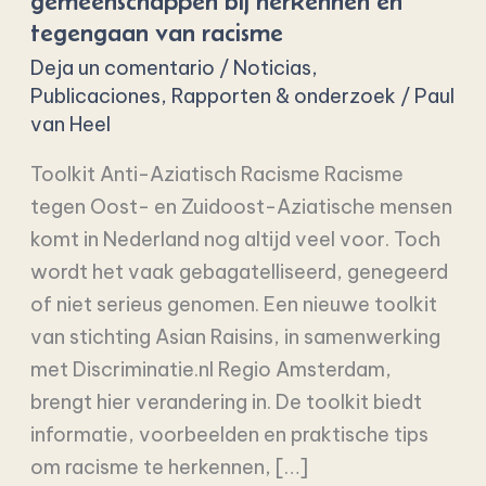
gemeenschappen bij herkennen en
gemeenschappen
tegengaan van racisme
bij
Deja un comentario
/
Noticias
,
herkennen
Publicaciones
,
Rapporten & onderzoek
/
Paul
en
van Heel
tegengaan
van
Toolkit Anti-Aziatisch Racisme Racisme
racisme
tegen Oost- en Zuidoost-Aziatische mensen
komt in Nederland nog altijd veel voor. Toch
wordt het vaak gebagatelliseerd, genegeerd
of niet serieus genomen. Een nieuwe toolkit
van stichting Asian Raisins, in samenwerking
met Discriminatie.nl Regio Amsterdam,
brengt hier verandering in. De toolkit biedt
informatie, voorbeelden en praktische tips
om racisme te herkennen, […]