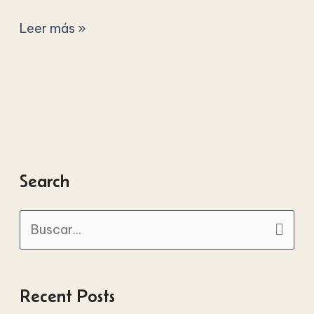
Leer más »
Search
B
u
s
Recent Posts
c