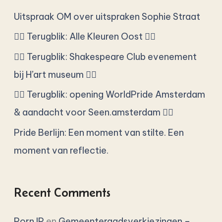
a
Uitspraak OM over uitspraken Sophie Straat
r
🏳️‍🌈 Terugblik: Alle Kleuren Oost 🏳️‍🌈
p
🏳️‍🌈 Terugblik: Shakespeare Club evenement
o
bij H’art museum 🏳️‍🌈
r
🏳️‍🌈 Terugblik: opening WorldPride Amsterdam
:
& aandacht voor Seen.amsterdam 🏳️‍🌈
Pride Berlijn: Een moment van stilte. Een
moment van reflectie.
Recent Comments
Porn IP
en
Gemeenteraadsverkiezingen –