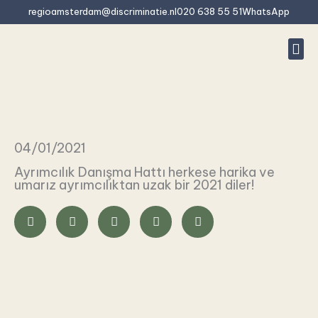
İçeriğe
regioamsterdam@discriminatie.nl
020 638 55 51
WhatsApp
atla
#10 (baş
Ayrımcıl
Bu ayrımcıl
Rapor
Sıkça s
04/01/2021
Ayrımcılık Danışma Hattı herkese harika ve
umarız ayrımcılıktan uzak bir 2021 diler!