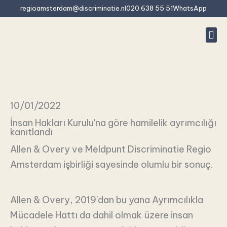
İçeriğe
regioamsterdam@discriminatie.nl
020 638 55 51
WhatsApp
atla
#10 (baş
Ayrımcıl
Bu ayrımcıl
Rapor
Sıkça s
10/01/2022
İnsan Hakları Kurulu'na göre hamilelik ayrımcılığı
kanıtlandı
Allen & Overy ve Meldpunt Discriminatie Regio
Amsterdam işbirliği sayesinde olumlu bir sonuç.
Allen & Overy, 2019'dan bu yana Ayrımcılıkla
Mücadele Hattı da dahil olmak üzere insan