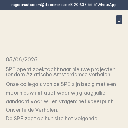
Ir
regioamsterdam@discriminatie.nl
020 638 55 51
WhatsApp
al
contenido
Denu
¿Es
¿Qué
Pregu
Quié
Póng
05/06/2026
SPE opent zoektocht naar nieuwe projecten
rondom Aziatische Amsterdamse verhalen!
Onze collega’s van de SPE zijn bezig met een
mooi nieuw initiatief waar wij graag jullie
aandacht voor willen vragen: het speerpunt
Onvertelde Verhalen.
De SPE zegt op hun site het volgende: