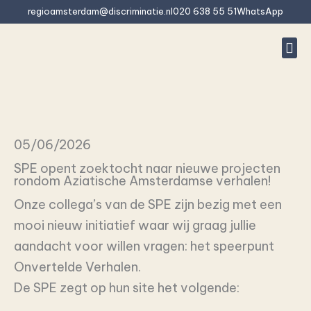
İçeriğe
regioamsterdam@discriminatie.nl
020 638 55 51
WhatsApp
atla
#10 (baş
Ayrımcıl
Bu ayrımcıl
Rapor
Sıkça s
05/06/2026
SPE opent zoektocht naar nieuwe projecten
rondom Aziatische Amsterdamse verhalen!
Onze collega’s van de SPE zijn bezig met een
mooi nieuw initiatief waar wij graag jullie
aandacht voor willen vragen: het speerpunt
Onvertelde Verhalen.
De SPE zegt op hun site het volgende: