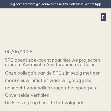
Skip
regioamsterdam@discriminatie.nl
020 638 55 51
WhatsApp
to
content
Rep
Is 
What do we
Freque
05/06/2026
SPE opent zoektocht naar nieuwe projecten
rondom Aziatische Amsterdamse verhalen!
Onze collega’s van de SPE zijn bezig met een
mooi nieuw initiatief waar wij graag jullie
aandacht voor willen vragen: het speerpunt
Onvertelde Verhalen.
De SPE zegt op hun site het volgende: