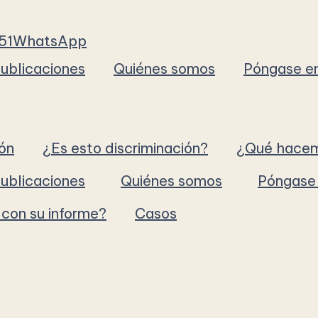
51
WhatsApp
ublicaciones
Quiénes somos
Póngase e
ión
¿Es esto discriminación?
¿Qué hacem
ublicaciones
Quiénes somos
Póngase 
con su informe?
Casos