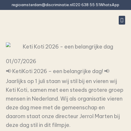
İçeriğe
regioamsterdam@discriminatie.nl
020 638 55 51
WhatsApp
atla
#10 (baş
Ayrımcıl
Bu ayrımcıl
Rapor
Sıkça s
01/07/2026
📢 KetiKoti 2026 – een belangrijke dag! 📢
Jaarlijks op 1 juli staan wij stil bij en vieren wij
Keti Koti, samen met een steeds grotere groep
mensen in Nederland. Wij als organisatie vieren
deze dag mee met de gemeenschap en
daarom staat onze directeur Jerrol Marten bij
deze dag stil in dit filmpje.