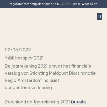
İçeriğe
regioamsterdam@discriminatie.nl
020 638 55 51
WhatsApp
atla
#10 (baş
Ayrımcıl
Bu ayrımcıl
Rapor
Sıkça s
02/05/2022
Yıllık hesaplar 2021
De jaarrekening 2021 omvat het financiële
verslag van Stichting Meldpunt Discriminatie
Regio Amsterdam inclusief
accountantsverklaring.
Download de Jaarrekening 2021
.
Burada