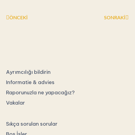
Prev
Son
ÖNCEKI
SONRAKI
Ayrımcılığı bildirin
Informatie & advies
Raporunuzla ne yapacağız?
Vakalar
Sıkça sorulan sorular
Boş İşler