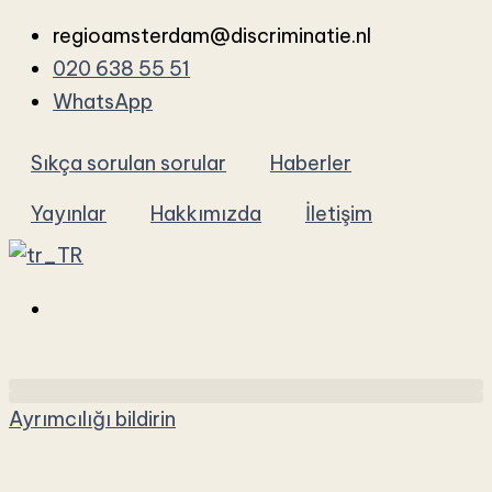
İçeriğe
regioamsterdam@discriminatie.nl
atla
020 638 55 51
WhatsApp
Sıkça sorulan sorular
Haberler
Yayınlar
Hakkımızda
İletişim
Ayrımcılığı bildirin