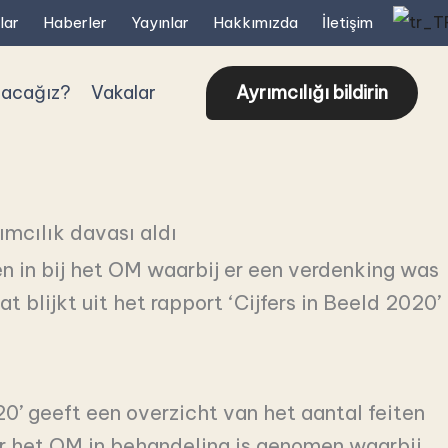
lar
Haberler
Yayınlar
Hakkımızda
İletişim
pacağız?
Vakalar
Ayrımcılığı bildirin
ımcılık davası aldı
n in bij het OM waarbij er een verdenking was
t blijkt uit het rapport ‘Cijfers in Beeld 2020’
20’ geeft een overzicht van het aantal feiten
oor het OM in behandeling is genomen waarbij