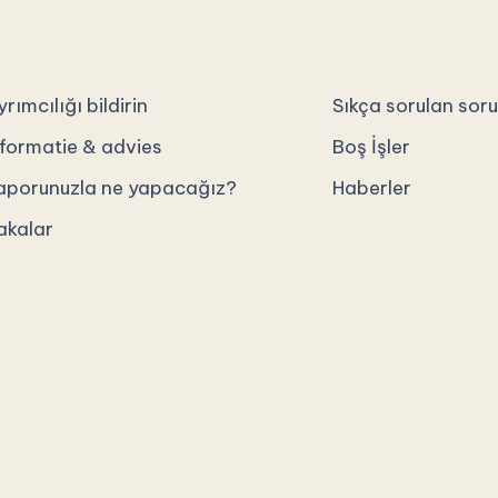
rımcılığı bildirin
Sıkça sorulan soru
nformatie & advies
Boş İşler
aporunuzla ne yapacağız?
Haberler
akalar