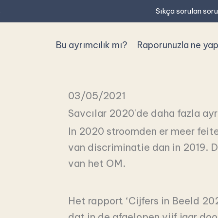
Sıkça sorulan soru
p
Bu ayrımcılık mı?
Raporunuzla ne ya
03/05/2021
Savcılar 2020'de daha fazla ayr
In 2020 stroomden er meer feite
van discriminatie dan in 2019. Da
van het OM.
Het rapport ‘Cijfers in Beeld 20
dat in de afgelopen vijf jaar d