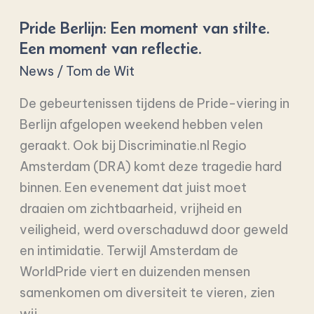
Een
Pride Berlijn: Een moment van stilte.
moment
Een moment van reflectie.
van
News
/
Tom de Wit
stilte.
Een
De gebeurtenissen tijdens de Pride-viering in
moment
Berlijn afgelopen weekend hebben velen
van
geraakt. Ook bij Discriminatie.nl Regio
reflectie.
Amsterdam (DRA) komt deze tragedie hard
binnen. Een evenement dat juist moet
draaien om zichtbaarheid, vrijheid en
veiligheid, werd overschaduwd door geweld
en intimidatie. Terwijl Amsterdam de
WorldPride viert en duizenden mensen
samenkomen om diversiteit te vieren, zien
wij