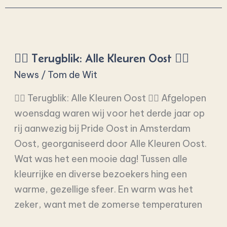
🏳️‍🌈
Terugblik:
🏳️‍🌈 Terugblik: Alle Kleuren Oost 🏳️‍🌈
Alle
Kleuren
News
/
Tom de Wit
Oost
🏳️‍🌈 Terugblik: Alle Kleuren Oost 🏳️‍🌈 Afgelopen
🏳️‍🌈
woensdag waren wij voor het derde jaar op
rij aanwezig bij Pride Oost in Amsterdam
Oost, georganiseerd door Alle Kleuren Oost.
Wat was het een mooie dag! Tussen alle
kleurrijke en diverse bezoekers hing een
warme, gezellige sfeer. En warm was het
zeker, want met de zomerse temperaturen