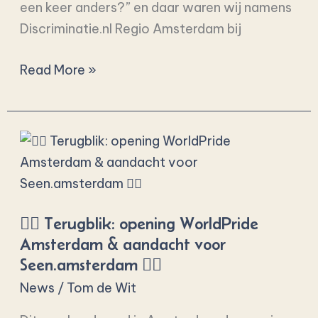
een keer anders?” en daar waren wij namens
Discriminatie.nl Regio Amsterdam bij
Read More »
🏳️‍🌈
Terugblik:
opening
WorldPride
🏳️‍🌈 Terugblik: opening WorldPride
Amsterdam
Amsterdam & aandacht voor
&
Seen.amsterdam 🏳️‍🌈
aandacht
News
/
Tom de Wit
voor
Seen.amsterdam