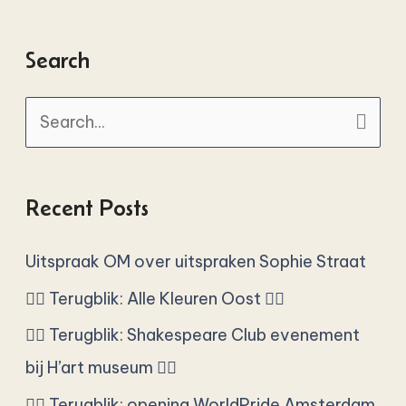
Search
S
e
a
Recent Posts
r
c
Uitspraak OM over uitspraken Sophie Straat
h
🏳️‍🌈 Terugblik: Alle Kleuren Oost 🏳️‍🌈
f
🏳️‍🌈 Terugblik: Shakespeare Club evenement
o
bij H’art museum 🏳️‍🌈
r
🏳️‍🌈 Terugblik: opening WorldPride Amsterdam