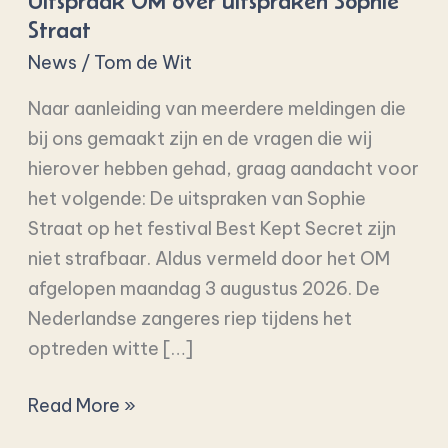
Uitspraak OM over uitspraken Sophie
uitspraken
Straat
Sophie
News
/
Tom de Wit
Straat
Naar aanleiding van meerdere meldingen die
bij ons gemaakt zijn en de vragen die wij
hierover hebben gehad, graag aandacht voor
het volgende: De uitspraken van Sophie
Straat op het festival Best Kept Secret zijn
niet strafbaar. Aldus vermeld door het OM
afgelopen maandag 3 augustus 2026. De
Nederlandse zangeres riep tijdens het
optreden witte […]
Read More »