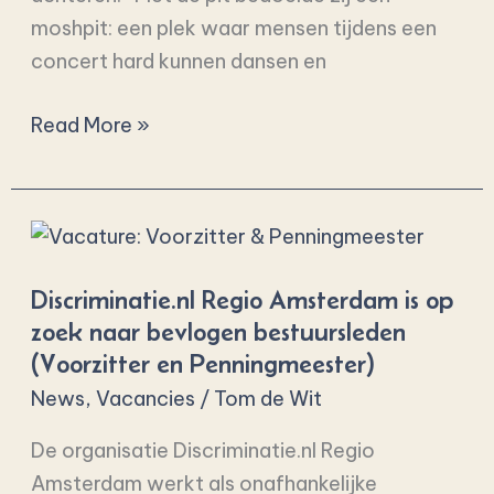
moshpit: een plek waar mensen tijdens een
concert hard kunnen dansen en
Read More »
Discriminatie.nl
Regio
Discriminatie.nl Regio Amsterdam is op
Amsterdam
zoek naar bevlogen bestuursleden
is
(Voorzitter en Penningmeester)
op
News
,
Vacancies
/
Tom de Wit
zoek
naar
De organisatie Discriminatie.nl Regio
bevlogen
Amsterdam werkt als onafhankelijke