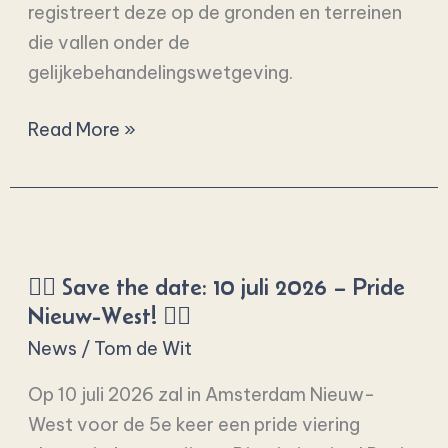
registreert deze op de gronden en terreinen
die vallen onder de
gelijkebehandelingswetgeving.
Read More »
🏳️‍🌈
Save
🏳️‍🌈 Save the date: 10 juli 2026 – Pride
the
Nieuw-West! 🏳️‍🌈
date:
News
/
Tom de Wit
10
juli
Op 10 juli 2026 zal in Amsterdam Nieuw-
2026
West voor de 5e keer een pride viering
–