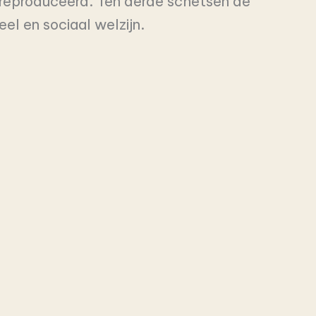
ereproduceerd. Ten derde schetsen de
el en sociaal welzijn.