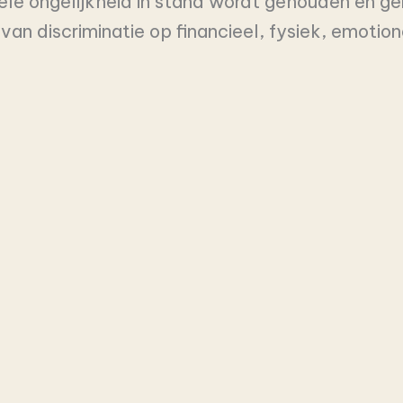
ele ongelijkheid in stand wordt gehouden en g
n discriminatie op financieel, fysiek, emotione