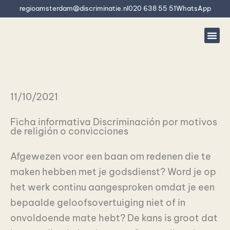
Ir
regioamsterdam@discriminatie.nl
020 638 55 51
WhatsApp
al
contenido
11/10/2021
Ficha informativa Discriminación por motivos
de religión o convicciones
Afgewezen voor een baan om redenen die te
maken hebben met je godsdienst? Word je op
het werk continu aangesproken omdat je een
bepaalde geloofsovertuiging niet of in
onvoldoende mate hebt? De kans is groot dat