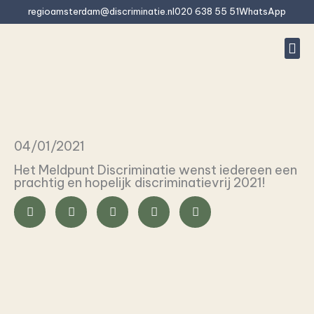
Ga
regioamsterdam@discriminatie.nl
020 638 55 51
WhatsApp
naar
de
inhoud
#10 (gee
Mel
Is 
Wat doe
Veelges
04/01/2021
Het Meldpunt Discriminatie wenst iedereen een
prachtig en hopelijk discriminatievrij 2021!