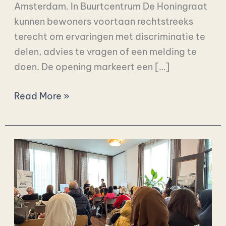
Amsterdam. In Buurtcentrum De Honingraat
kunnen bewoners voortaan rechtstreeks
terecht om ervaringen met discriminatie te
delen, advies te vragen of een melding te
doen. De opening markeert een […]
Read More »
Kennissessie
over
moslima-
discriminatie:
kennis,
recht