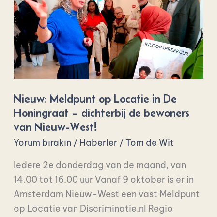
op
Locatie
in
De
Honingraat
–
dichterbij
Nieuw: Meldpunt op Locatie in De
de
Honingraat – dichterbij de bewoners
bewoners
van Nieuw-West!
van
Yorum bırakın
/
Haberler
/
Tom de Wit
Nieuw-
Iedere 2e donderdag van de maand, van
West!
14.00 tot 16.00 uur Vanaf 9 oktober is er in
Amsterdam Nieuw-West een vast Meldpunt
op Locatie van Discriminatie.nl Regio