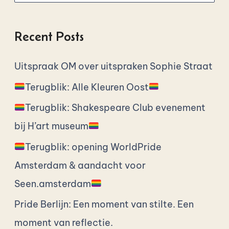
r
a
Recent Posts
y
ı
Uitspraak OM over uitspraken Sophie Straat
n
Terugblik: Alle Kleuren Oost
:
Terugblik: Shakespeare Club evenement
bij H’art museum
Terugblik: opening WorldPride
Amsterdam & aandacht voor
Seen.amsterdam
Pride Berlijn: Een moment van stilte. Een
moment van reflectie.