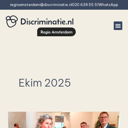
İçeriğe
regioamsterdam@discriminatie.nl
020 638 55 51
WhatsApp
atla
Ekim 2025
Nieuw:
Meldpunt