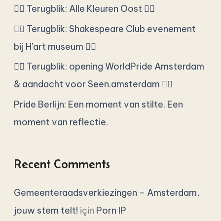
n
🏳️‍🌈 Terugblik: Alle Kleuren Oost 🏳️‍🌈
:
🏳️‍🌈 Terugblik: Shakespeare Club evenement
bij H’art museum 🏳️‍🌈
🏳️‍🌈 Terugblik: opening WorldPride Amsterdam
& aandacht voor Seen.amsterdam 🏳️‍🌈
Pride Berlijn: Een moment van stilte. Een
moment van reflectie.
Recent Comments
Gemeenteraadsverkiezingen – Amsterdam,
jouw stem telt!
için
Porn IP