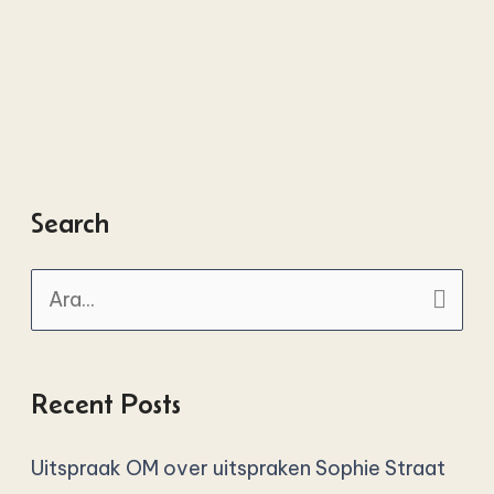
Search
A
r
a
Recent Posts
y
ı
Uitspraak OM over uitspraken Sophie Straat