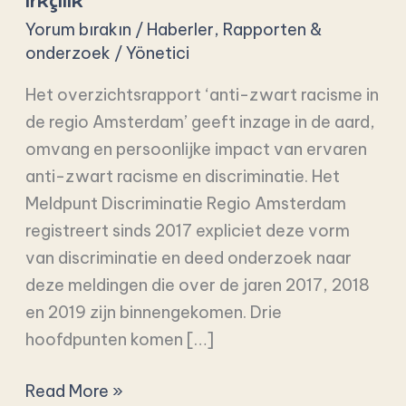
ırkçılık
karşıtı
Yorum bırakın
/
Haberler
,
Rapporten &
ırkçılık
onderzoek
/
Yönetici
Het overzichtsrapport ‘anti-zwart racisme in
de regio Amsterdam’ geeft inzage in de aard,
omvang en persoonlijke impact van ervaren
anti-zwart racisme en discriminatie. Het
Meldpunt Discriminatie Regio Amsterdam
registreert sinds 2017 expliciet deze vorm
van discriminatie en deed onderzoek naar
deze meldingen die over de jaren 2017, 2018
en 2019 zijn binnengekomen. Drie
hoofdpunten komen […]
Read More »