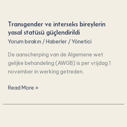
Transgender
ve
Transgender ve interseks bireylerin
interseks
yasal statüsü güçlendirildi
bireylerin
Yorum bırakın
/
Haberler
/
Yönetici
yasal
statüsü
De aanscherping van de Algemene wet
güçlendirildi
gelijke behandeling (AWGB) is per vrijdag 1
november in werking getreden.
Read More »
Okul
kayıt