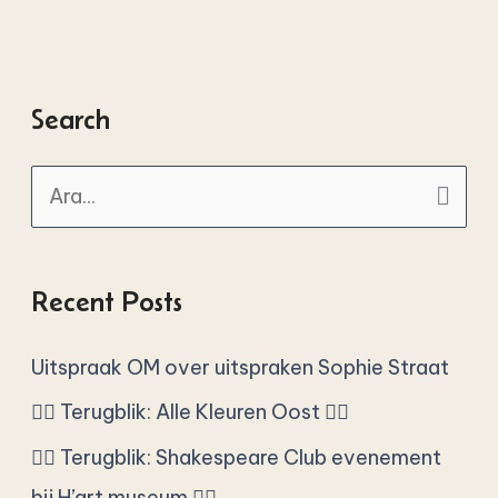
Search
A
r
a
Recent Posts
y
ı
Uitspraak OM over uitspraken Sophie Straat
n
🏳️‍🌈 Terugblik: Alle Kleuren Oost 🏳️‍🌈
:
🏳️‍🌈 Terugblik: Shakespeare Club evenement
bij H’art museum 🏳️‍🌈