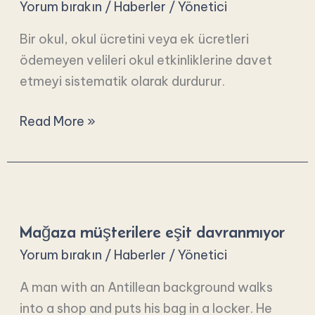
Yorum bırakın
/
Haberler
/
Yönetici
Bir okul, okul ücretini veya ek ücretleri
ödemeyen velileri okul etkinliklerine davet
etmeyi sistematik olarak durdurur.
Read More »
Mağaza
müşterilere
Mağaza müşterilere eşit davranmıyor
eşit
davranmıyor
Yorum bırakın
/
Haberler
/
Yönetici
A man with an Antillean background walks
into a shop and puts his bag in a locker. He