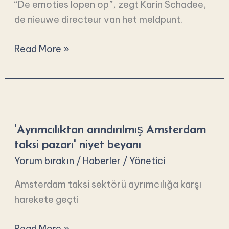
“De emoties lopen op”, zegt Karin Schadee,
röportaj
de nieuwe directeur van het meldpunt.
Read More »
'Ayrımcılıktan
arındırılmış
'Ayrımcılıktan arındırılmış Amsterdam
Amsterdam
taksi pazarı' niyet beyanı
taksi
Yorum bırakın
/
Haberler
/
Yönetici
pazarı'
niyet
Amsterdam taksi sektörü ayrımcılığa karşı
beyanı
harekete geçti
Read More »