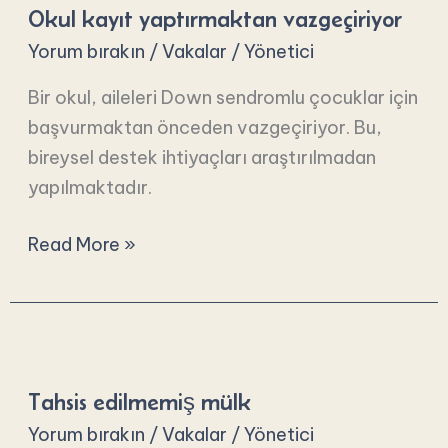
Okul kayıt yaptırmaktan vazgeçiriyor
yaptırmaktan
vazgeçiriyor
Yorum bırakın
/
Vakalar
/
Yönetici
Bir okul, aileleri Down sendromlu çocuklar için
başvurmaktan önceden vazgeçiriyor. Bu,
bireysel destek ihtiyaçları araştırılmadan
yapılmaktadır.
Read More »
Tahsis
edilmemiş
Tahsis edilmemiş mülk
mülk
Yorum bırakın
/
Vakalar
/
Yönetici