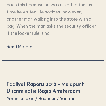
does this because he was asked to the last
time he visited. He notices, however,
another man walking into the store with a
bag. When the man asks the security officer
if the locker rule is no
Read More »
Faaliyet
Raporu
Faaliyet Raporu 2018 - Meldpunt
2018
Discriminatie Regio Amsterdam
-
Yorum bırakın
/
Haberler
/
Yönetici
Meldpunt
Discriminatie