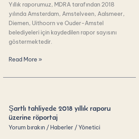
Yıllık raporumuz, MDRA tarafından 2018
Regio
yılında Amsterdam, Amstelveen, Aalsmeer,
Amsterdam
Diemen, Uithoorn ve Ouder-Amstel
belediyeleri için kaydedilen rapor sayısını
göstermektedir.
Read More »
Şartlı
tahliyede
Şartlı tahliyede 2018 yıllık raporu
2018
üzerine röportaj
yıllık
Yorum bırakın
/
Haberler
/
Yönetici
raporu
üzerine