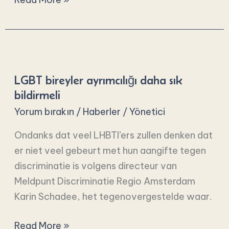
LGBT
bireyler
LGBT bireyler ayrımcılığı daha sık
ayrımcılığı
bildirmeli
daha
Yorum bırakın
/
Haberler
/
Yönetici
sık
bildirmeli
Ondanks dat veel LHBTI’ers zullen denken dat
er niet veel gebeurt met hun aangifte tegen
discriminatie is volgens directeur van
Meldpunt Discriminatie Regio Amsterdam
Karin Schadee, het tegenovergestelde waar.
Read More »