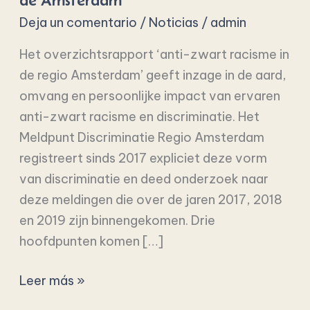
de Ámsterdam
negros
Deja un comentario
/
Noticias
/
admin
en
la
Het overzichtsrapport ‘anti-zwart racisme in
región
de regio Amsterdam’ geeft inzage in de aard,
de
omvang en persoonlijke impact van ervaren
Ámsterdam
anti-zwart racisme en discriminatie. Het
Meldpunt Discriminatie Regio Amsterdam
registreert sinds 2017 expliciet deze vorm
van discriminatie en deed onderzoek naar
deze meldingen die over de jaren 2017, 2018
en 2019 zijn binnengekomen. Drie
hoofdpunten komen […]
Leer más »