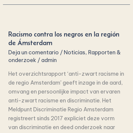
Racismo
contra
Racismo contra los negros en la región
los
de Ámsterdam
negros
Deja un comentario
/
Noticias
,
Rapporten &
en
onderzoek
/
admin
la
región
Het overzichtsrapport ‘anti-zwart racisme in
de
de regio Amsterdam’ geeft inzage in de aard,
Ámsterdam
omvang en persoonlijke impact van ervaren
anti-zwart racisme en discriminatie. Het
Meldpunt Discriminatie Regio Amsterdam
registreert sinds 2017 expliciet deze vorm
van discriminatie en deed onderzoek naar