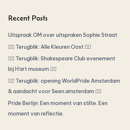
u
s
Recent Posts
c
a
Uitspraak OM over uitspraken Sophie Straat
r
🏳️‍🌈 Terugblik: Alle Kleuren Oost 🏳️‍🌈
p
🏳️‍🌈 Terugblik: Shakespeare Club evenement
o
bij H’art museum 🏳️‍🌈
r
🏳️‍🌈 Terugblik: opening WorldPride Amsterdam
:
& aandacht voor Seen.amsterdam 🏳️‍🌈
Pride Berlijn: Een moment van stilte. Een
moment van reflectie.