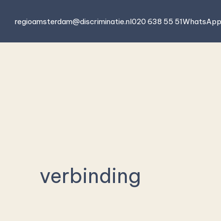
Ir
regioamsterdam@discriminatie.nl
020 638 55 51
WhatsAp
al
contenido
verbinding