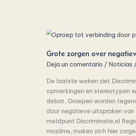
Grote
zorgen
Grote zorgen over negatie
over
negatieve
Deja un comentario
/
Noticias
beeldvorming
De laatste weken ziet Discrimi
van
opmerkingen en stereotypen wo
moslims
debat. Groepen worden tegeno
door negatieve uitspraken van p
meldpunt Discriminatie.nl Reg
moslims, maken zich hier zorge