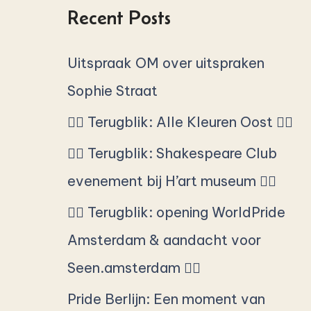
s
Recent Posts
c
a
Uitspraak OM over uitspraken
r
Sophie Straat
p
🏳️‍🌈 Terugblik: Alle Kleuren Oost 🏳️‍🌈
o
🏳️‍🌈 Terugblik: Shakespeare Club
r
evenement bij H’art museum 🏳️‍🌈
:
🏳️‍🌈 Terugblik: opening WorldPride
Amsterdam & aandacht voor
Seen.amsterdam 🏳️‍🌈
Pride Berlijn: Een moment van