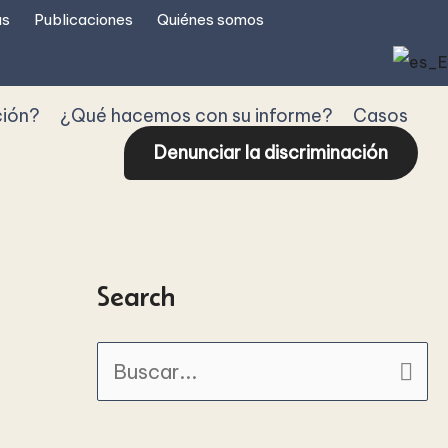
as
Publicaciones
Quiénes somos
ción?
¿Qué hacemos con su informe?
Casos
Denunciar la discriminación
Search
B
u