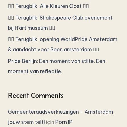
n
🏳️‍🌈 Terugblik: Alle Kleuren Oost 🏳️‍🌈
:
🏳️‍🌈 Terugblik: Shakespeare Club evenement
bij H’art museum 🏳️‍🌈
🏳️‍🌈 Terugblik: opening WorldPride Amsterdam
& aandacht voor Seen.amsterdam 🏳️‍🌈
Pride Berlijn: Een moment van stilte. Een
moment van reflectie.
Recent Comments
Gemeenteraadsverkiezingen – Amsterdam,
jouw stem telt!
için
Porn IP