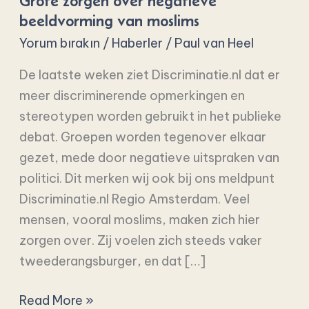
Grote zorgen over negatieve
negatieve
beeldvorming van moslims
beeldvorming
Yorum bırakın
/
Haberler
/
Paul van Heel
van
moslims
De laatste weken ziet Discriminatie.nl dat er
meer discriminerende opmerkingen en
stereotypen worden gebruikt in het publieke
debat. Groepen worden tegenover elkaar
gezet, mede door negatieve uitspraken van
politici. Dit merken wij ook bij ons meldpunt
Discriminatie.nl Regio Amsterdam. Veel
mensen, vooral moslims, maken zich hier
zorgen over. Zij voelen zich steeds vaker
tweederangsburger, en dat […]
Read More »