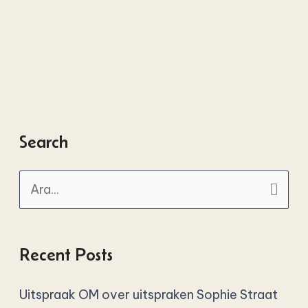
Search
A
r
a
Recent Posts
y
ı
Uitspraak OM over uitspraken Sophie Straat