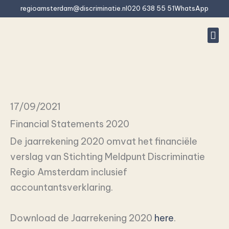
Skip
regioamsterdam@discriminatie.nl
020 638 55 51
WhatsApp
to
content
Rep
Is 
What do we
Freque
17/09/2021
Financial Statements 2020
De jaarrekening 2020 omvat het financiële
verslag van Stichting Meldpunt Discriminatie
Regio Amsterdam inclusief
accountantsverklaring.
Download de Jaarrekening 2020
here
.