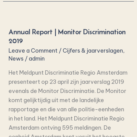
Annual
Report
Annual Report | Monitor Discrimination
|
2019
Monitor
Leave a Comment
/
Cijfers & jaarverslagen
,
Discrimination
News
/
admin
2019
Het Meldpunt Discriminatie Regio Amsterdam
presenteert op 23 april zijn jaarverslag 2019
evenals de Monitor Discriminatie. De Monitor
komt gelijktijdig uit met de landelijke
rapportage en die van alle politie-eenheden
in het land. Het Meldpunt Discriminatie Regio
Amsterdam ontving 595 meldingen. De
eenheid Amsterdam kent veruit het hoogste