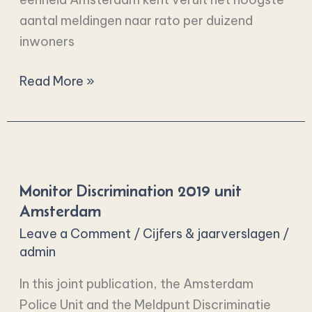
aantal meldingen naar rato per duizend
inwoners
Read More »
Monitor
Discrimination
Monitor Discrimination 2019 unit
2019
Amsterdam
unit
Leave a Comment
/
Cijfers & jaarverslagen
/
Amsterdam
admin
In this joint publication, the Amsterdam
Police Unit and the Meldpunt Discriminatie