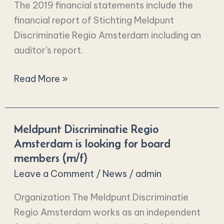
The 2019 financial statements include the
financial report of Stichting Meldpunt
Discriminatie Regio Amsterdam including an
auditor's report.
Read More »
Meldpunt Discriminatie Regio
Meldpunt
Amsterdam is looking for board
Discriminatie
members (m/f)
Regio
Amsterdam
Leave a Comment
/
News
/
admin
is
Organization The Meldpunt Discriminatie
looking
Regio Amsterdam works as an independent
for