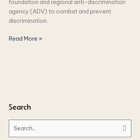
foundation and regional anti-discrimination
board
agency (ADV) to combat and prevent
members
discrimination.
(m/f)
Read More »
Search
S