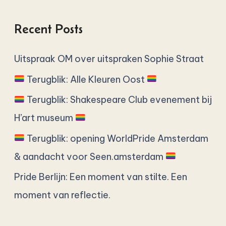
e
a
Recent Posts
r
c
Uitspraak OM over uitspraken Sophie Straat
h
Terugblik: Alle Kleuren Oost
f
Terugblik: Shakespeare Club evenement bij
o
H’art museum
r
Terugblik: opening WorldPride Amsterdam
:
& aandacht voor Seen.amsterdam
Pride Berlijn: Een moment van stilte. Een
moment van reflectie.