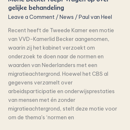
gelijke behandeling
op
Leave a Comment
/
News
/
Paul van Heel
over
gelijke
Recent heeft de Tweede Kamer een motie
behandeling
van VVD-Kamerlid Becker aangenomen,
waarin zij het kabinet verzoekt om
onderzoek te doen naar de normen en
waarden van Nederlanders met een
migratieachtergrond. Hoewel het CBS al
gegevens verzamelt over
arbeidsparticipatie en onderwijsprestaties
van mensen met én zonder
migratieachtergrond, stelt deze motie voor
om de thema’s ‘normen en