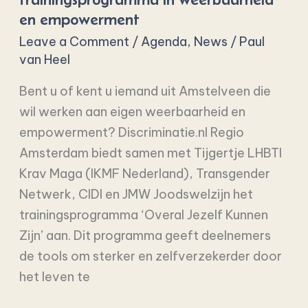
trainingsprogramma
en empowerment
in
Leave a Comment
/
Agenda
,
News
/
Paul
weerbaarheid
van Heel
en
empowerment
Bent u of kent u iemand uit Amstelveen die
wil werken aan eigen weerbaarheid en
empowerment? Discriminatie.nl Regio
Amsterdam biedt samen met Tijgertje LHBTI
Krav Maga (IKMF Nederland), Transgender
Netwerk, CIDI en JMW Joodswelzijn het
trainingsprogramma ‘Overal Jezelf Kunnen
Zijn’ aan. Dit programma geeft deelnemers
de tools om sterker en zelfverzekerder door
het leven te