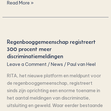
Read More »
Regenbooggemeenschap
registreert
Regenbooggemeenschap registreert
300
300 procent meer
procent
discriminatiemeldingen
meer
Leave a Comment
/
News
/
Paul van Heel
discriminatiemeldingen
RITA, het nieuwe platform en meldpunt voor
de regenbooggemeenschap, registreert
sinds zijn oprichting een enorme toename in
het aantal meldingen van discriminatie,
uitsluiting en geweld. Waar eerder bestaande