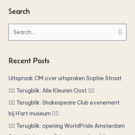
Search
S
e
a
Recent Posts
r
c
Uitspraak OM over uitspraken Sophie Straat
h
🏳️‍🌈 Terugblik: Alle Kleuren Oost 🏳️‍🌈
f
🏳️‍🌈 Terugblik: Shakespeare Club evenement
o
bij H’art museum 🏳️‍🌈
r
🏳️‍🌈 Terugblik: opening WorldPride Amsterdam
: