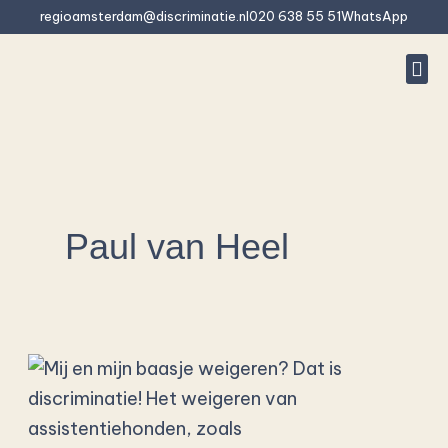
Skip
regioamsterdam@discriminatie.nl
020 638 55 51
WhatsApp
to
content
Rep
Is 
What do we
Freque
Paul van Heel
Mij
en
mijn