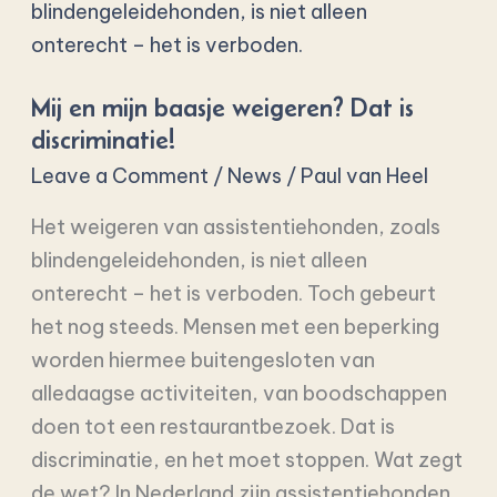
baasje
weigeren?
Dat
Mij en mijn baasje weigeren? Dat is
is
discriminatie!
discriminatie!
Leave a Comment
/
News
/
Paul van Heel
Het weigeren van assistentiehonden, zoals
blindengeleidehonden, is niet alleen
onterecht – het is verboden. Toch gebeurt
het nog steeds. Mensen met een beperking
worden hiermee buitengesloten van
alledaagse activiteiten, van boodschappen
doen tot een restaurantbezoek. Dat is
discriminatie, en het moet stoppen. Wat zegt
de wet? In Nederland zijn assistentiehonden,