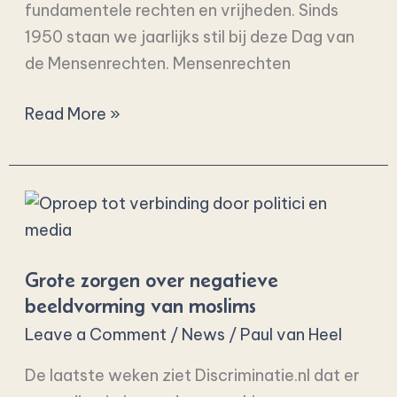
fundamentele rechten en vrijheden. Sinds
1950 staan we jaarlijks stil bij deze Dag van
de Mensenrechten. Mensenrechten
Read More »
Grote
zorgen
over
Grote zorgen over negatieve
negatieve
beeldvorming van moslims
beeldvorming
Leave a Comment
/
News
/
Paul van Heel
van
moslims
De laatste weken ziet Discriminatie.nl dat er